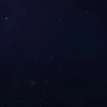
5000+
100万+
球队数据
历史比赛
道
篮球频道
NBA
CBA
WNBA
大学篮球