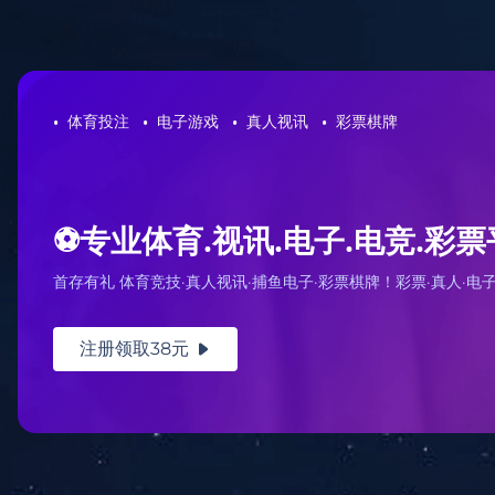
正品比分网 - 您的权威体育数据伙伴
正品比分网
首页
足球比分
篮球比分
今日赛
数据中心
赛事分析
即时比分
曼城
LIVE 65'
2 :
利物浦
洛杉矶湖人
20:00
-
金州勇士