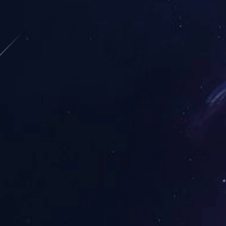
足球赛事数据
时间
主队
今天 03:00
AC米兰
今天 03:00
尤文图斯
昨天 22:00
阿森纳
昨天 20:30
巴黎圣日耳曼
篮球赛事数据
时间
主队