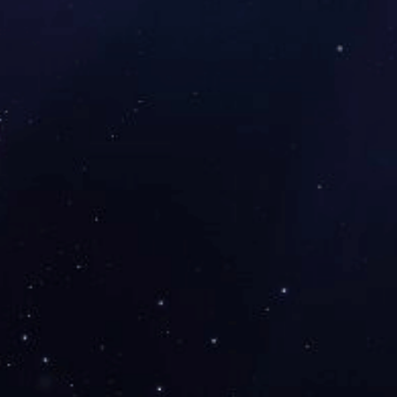
赛事数据与统计
150+
覆盖联赛
关于我们
足球频
正品比分网介绍
英超
联系方式
西甲
加入我们
意甲
版权声明
德甲
欧冠
中超