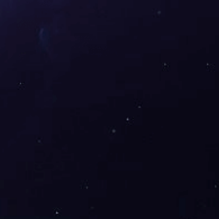
体育百科
足球比赛规则详解
篮球犯规类型解释
析。
VAR技术如何工作
越位规则图解
NBA选秀机制