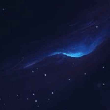
明天 09:00
波士顿凯尔特人
昨天 10:30
菲尼克斯太阳
世界杯专区
关注国际足联世界杯最新动态，涵盖预选赛、正赛赛程
2026世界杯预选赛
历届世界杯冠军
世界杯进球纪录
欧洲杯专区
欧洲足球最高荣誉赛事，欧洲各国豪门对决。实时跟踪
欧洲杯赛程
欧国联
欧洲球队百科