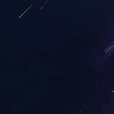
足球赛事数据
时间
主队
今天 03:00
AC米兰
今天 03:00
尤文图斯
昨天 22:00
阿森纳
昨天 20:30
巴黎圣日耳曼
篮球赛事数据
时间
主队