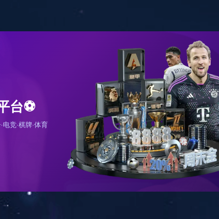
程
世界杯
欧洲杯
欧冠
英超
西甲
皇家马德里
 1
LIVE 32'
0 : 0
F
巴塞罗那