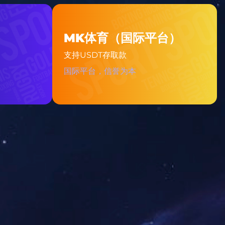
英超积分榜
更多 >
排
2小时前
球队
场次
积分
名
5小时前
1
利物浦
28
65
昨天
2
曼城
28
62
3
阿森纳
28
60
昨天
4
阿斯顿维拉
28
55
2天前
5
托特纳姆
28
53
3天前
热门球队
德甲